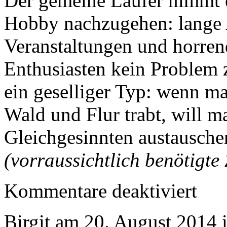
Der gemeine Läufer nimmt 
Hobby nachzugehen: lange 
Veranstaltungen und horrend
Enthusiasten kein Problem z
ein geselliger Typ: wenn ma
Wald und Flur trabt, will m
Gleichgesinnten austausch
(vorraussichtlich benötigte 
für
Kommentare deaktiviert
4.
Schaicht
Birgit am 20. August 2014 