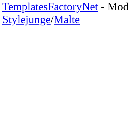
TemplatesFactoryNet
- Modi
Stylejunge
/
Malte