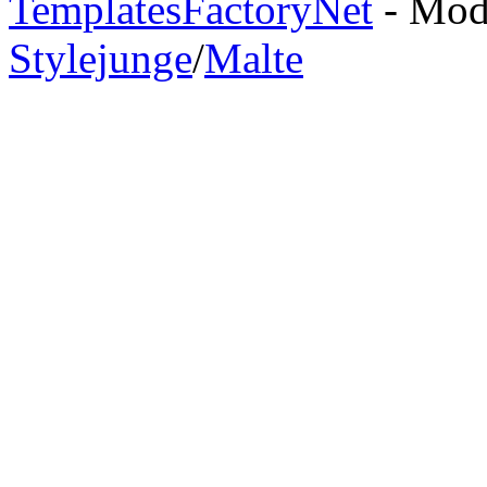
TemplatesFactoryNet
- Modi
Stylejunge
/
Malte