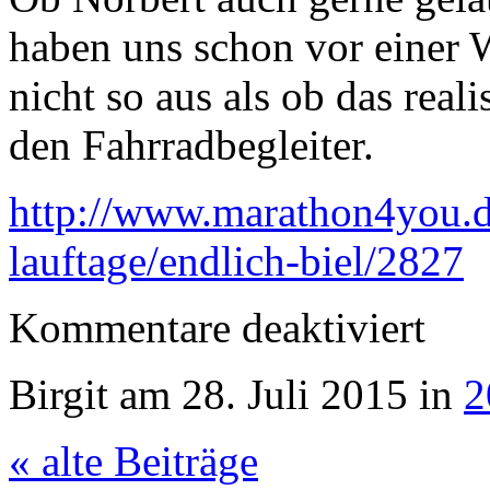
haben uns schon vor einer 
nicht so aus als ob das real
den Fahrradbegleiter.
http://www.marathon4you.de
lauftage/endlich-biel/2827
für
Kommentare deaktiviert
Biel
(zählt
nicht
Birgit am 28. Juli 2015 in
2
zu
den
100
« alte Beiträge
gemeins