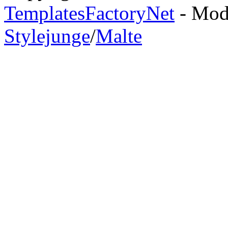
TemplatesFactoryNet
- Modi
Stylejunge
/
Malte